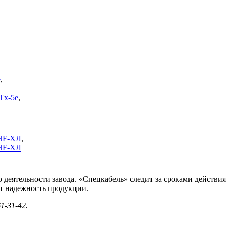
е
,
Tx-5е
,
HF-ХЛ
,
HF-ХЛ
р деятельности завода. «Спецкабель» следит за сроками действи
т надежность продукции.
1-31-42.