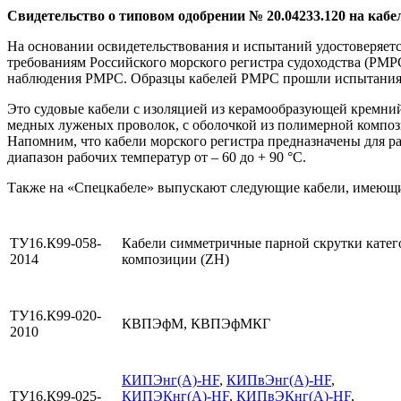
Свидетельство о типовом одобрении № 20.04233.120 на кабел
На основании освидетельствования и испытаний удостоверяетс
требованиям Российского морского регистра судоходства (РМР
наблюдения РМРС. Образцы кабелей РМРС прошли испытания 
Это судовые кабели с изоляцией из керамообразующей кремни
медных луженых проволок, с оболочкой из полимерной композ
Напомним, что кабели морского регистра предназначены для раб
диапазон рабочих температур от – 60 до + 90 °C.
Также на «Спецкабеле» выпускают следующие кабели, имеющ
ТУ16.К99-058-
Кабели симметричные парной скрутки категор
2014
композиции (ZH)
ТУ16.К99-020-
КВПЭфМ, КВПЭфМКГ
2010
КИПЭнг(А)-HF
,
КИПвЭнг(А)-HF
,
ТУ16.К99-025-
КИПЭКнг(А)-HF
,
КИПвЭКнг(А)-HF
,