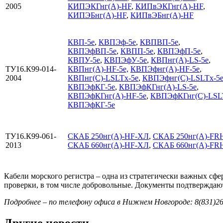
2005
КИПЭКГнг(А)-HF
,
КИПвЭКГнг(А)-HF
,
КИПЭБнг(А)-HF
,
КИПвЭБнг(А)-HF
КВП-5е
,
КВПЭф-5е
,
КВПВП-5е
,
КВПЭфВП-5е
,
КВПП-5е
,
КВПЭфП-5е
,
КВПУ-5е
,
КВПЭфУ-5е
,
КВПнг(А)-LS-5е
,
ТУ16.К99-014-
КВПнг(А)-HF-5е,
КВПЭфнг(А)-HF-5е
,
2004
КВПнг(С)-LSLTx-5е
,
КВПЭфнг(С)-LSLTx-5
КВПЭфКГ-5е
,
КВПЭфКГнг(А)-LS-5е
,
КВПЭфКГнг(А)-HF-5е
,
КВПЭфКГнг(С)-LSL
КВПЭфКГ-5е
ТУ16.К99-061-
СКАБ 250нг(А)-HF-ХЛ
,
СКАБ 250нг(А)-FR
2013
СКАБ 660нг(А)-HF-ХЛ
,
СКАБ 660нг(А)-FR
Кабели морского регистра – одна из стратегически важных сфе
проверки, в том числе добровольные. Документы подтверждаю
Подробнее – по телефону офиса в Нижнем Новгороде: 8(831)26
Другие новости