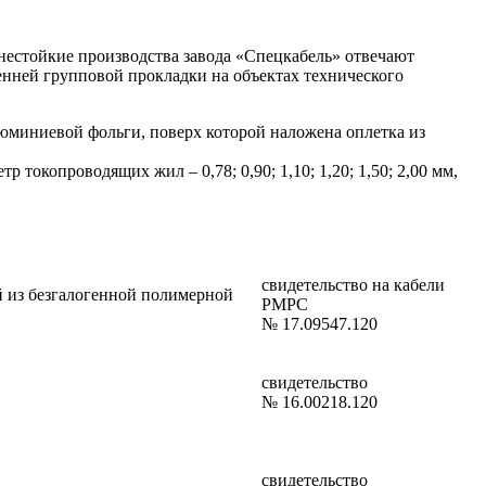
гнестойкие производства завода «Спецкабель» отвечают
енней групповой прокладки на объектах технического
юминиевой фольги, поверх которой наложена оплетка из
окопроводящих жил – 0,78; 0,90; 1,10; 1,20; 1,50; 2,00 мм,
свидетельство на кабели
й из безгалогенной полимерной
РМРС
№ 17.09547.120
свидетельство
№ 16.00218.120
свидетельство