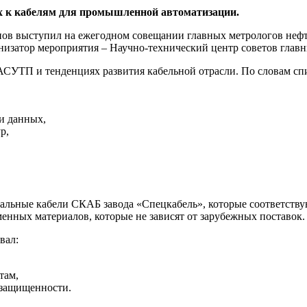
ях к кабелям для промышленной автоматизации.
енов выступил на ежегодном совещании главных метрологов не
ганизатор мероприятия – Научно-технический центр советов гла
й АСУТП и тенденциях развития кабельной отрасли. По словам с
и данных,
р,
альные кабели СКАБ завода «Спецкабель», которые соответств
менных материалов, которые не зависят от зарубежных поставок.
вал:
там,
 защищенности.