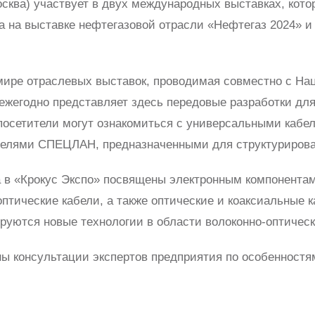
сква) участвует в двух международных выставках, котор
 на выставке нефтегазовой отрасли «Нефтегаз 2024» и
 мире отраслевых выставок, проводимая совместно с 
ежегодно представляет здесь передовые разработки для
) посетители могут ознакомиться с универсальными каб
белями СПЕЦЛАН, предназначенными для структурирова
a в «Крокус Экспо» посвящены электронным компонента
оптические кабели, а также оптические и коаксиальные 
ируются новые технологии в области волоконно-оптичес
ы консультации экспертов предприятия по особенностя